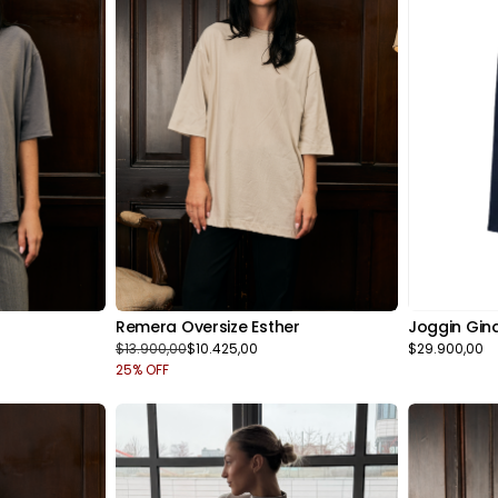
Remera Oversize Esther
Joggin Gin
$13.900,00
$10.425,00
$29.900,00
25
% OFF