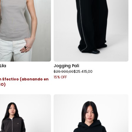
Jogging Pali
ila
$29.900,00
$25.415,00
15
% OFF
n
Efectivo (abonando en
EO)