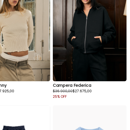
nny
Campera Federica
7.925,00
$36.900,00
$27.675,00
25
% OFF