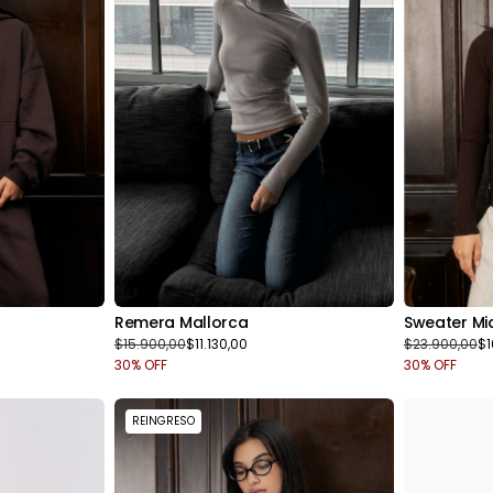
Sweater Mi
Remera Mallorca
$23.900,00
$1
$15.900,00
$11.130,00
30
% OFF
30
% OFF
REINGRESO