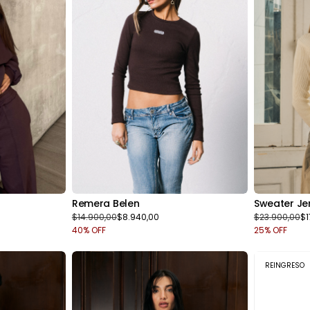
Remera Belen
Sweater Je
$14.900,00
$8.940,00
$23.900,00
$1
40
% OFF
25
% OFF
REINGRESO