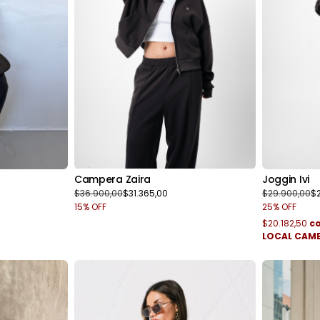
Campera Zaira
Joggin Ivi
$36.900,00
$31.365,00
$29.900,00
$
15
% OFF
25
% OFF
$20.182,50
c
LOCAL CAM