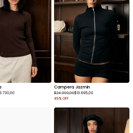
a
Campera Jazmin
6.730,00
$24.900,00
$13.695,00
45
% OFF