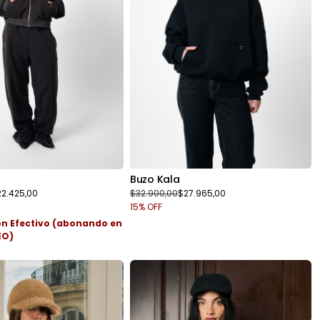
Buzo Kala
$32.900,00
$27.965,00
22.425,00
15
% OFF
on
Efectivo (abonando en
EO)