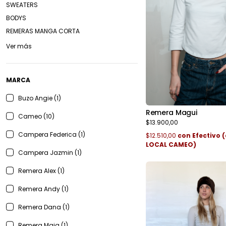
SWEATERS
BODYS
REMERAS MANGA CORTA
Ver más
MARCA
Buzo Angie (1)
Remera Magui
Cameo (10)
$13.900,00
Campera Federica (1)
$12.510,00
con
Efectivo
LOCAL CAMEO)
Campera Jazmin (1)
Remera Alex (1)
Remera Andy (1)
Remera Dana (1)
Remera Maia (1)